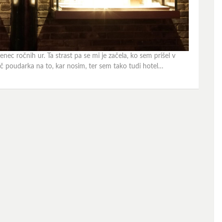
nec ročnih ur. Ta strast pa se mi je začela, ko sem prišel v
več poudarka na to, kar nosim, ter sem tako tudi hotel…