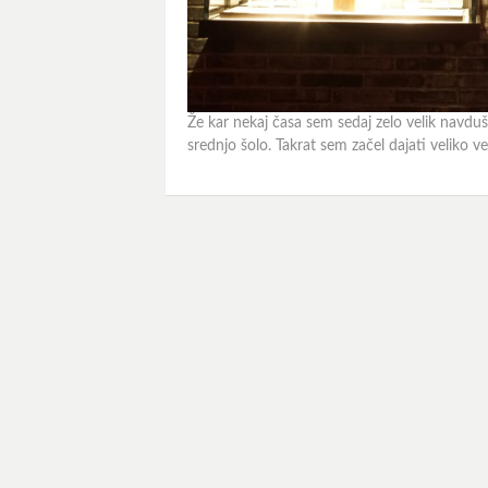
Že kar nekaj časa sem sedaj zelo velik navduše
srednjo šolo. Takrat sem začel dajati veliko 