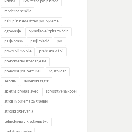
kritina
kvalitetna pasja hrana
moderna senčila
nakup in namestitev pos opreme
ogrevanje
opravljanje izpita za čoln
pasja hrana
pasji mladič
pos
pravo olivno olje
prehrana v šoli
prekomerno izpadanje las
prenosni pos terminali
rojstni dan
senčila
slovenski zajtrk
spletna prodaja sveč
sprostitvena kopel
stroji in oprema za gradnjo
stroški ogrevanja
tehnologija v gradbeništvu
toplotne črpalke