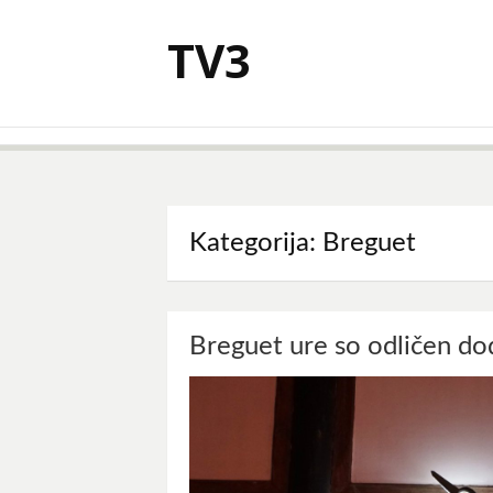
Skoči
na
TV3
vsebino
Kategorija:
Breguet
Breguet ure so odličen d