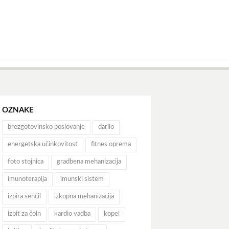
OZNAKE
brezgotovinsko poslovanje
darilo
energetska učinkovitost
fitnes oprema
foto stojnica
gradbena mehanizacija
imunoterapija
imunski sistem
izbira senčil
izkopna mehanizacija
izpit za čoln
kardio vadba
kopel