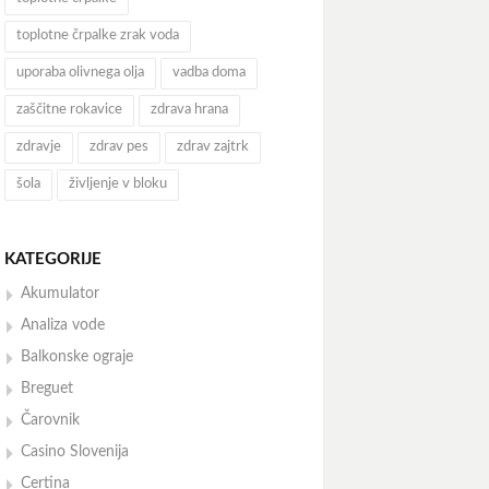
toplotne črpalke zrak voda
uporaba olivnega olja
vadba doma
zaščitne rokavice
zdrava hrana
zdravje
zdrav pes
zdrav zajtrk
šola
življenje v bloku
KATEGORIJE
Akumulator
Analiza vode
Balkonske ograje
Breguet
Čarovnik
Casino Slovenija
Certina