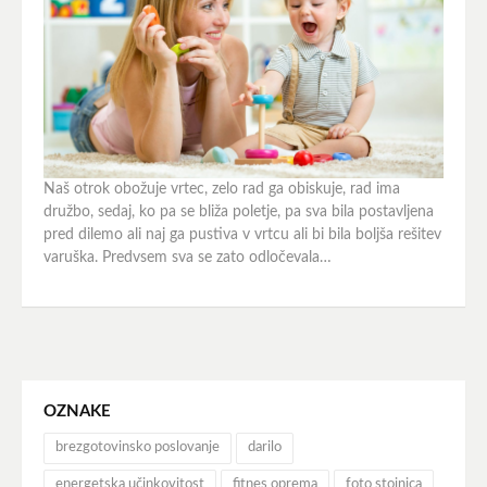
Naš otrok obožuje vrtec, zelo rad ga obiskuje, rad ima
družbo, sedaj, ko pa se bliža poletje, pa sva bila postavljena
pred dilemo ali naj ga pustiva v vrtcu ali bi bila boljša rešitev
varuška. Predvsem sva se zato odločevala…
OZNAKE
brezgotovinsko poslovanje
darilo
energetska učinkovitost
fitnes oprema
foto stojnica