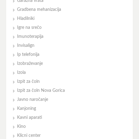
Garažna vrata
Gradbena mehanizacija
Hladilniki
Igre na srečo
Imunoterapija
Invisalign
Ip telefonija
Izobraževanje
Izola
Izpit za čoln
Izpit za čoln Nova Gorica
Javno naročanje
Kanjoning
Kavni aparati
Kino
Klicni center