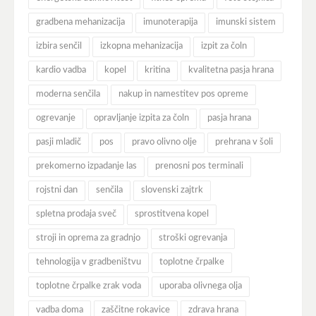
gradbena mehanizacija
imunoterapija
imunski sistem
izbira senčil
izkopna mehanizacija
izpit za čoln
kardio vadba
kopel
kritina
kvalitetna pasja hrana
moderna senčila
nakup in namestitev pos opreme
ogrevanje
opravljanje izpita za čoln
pasja hrana
pasji mladič
pos
pravo olivno olje
prehrana v šoli
prekomerno izpadanje las
prenosni pos terminali
rojstni dan
senčila
slovenski zajtrk
spletna prodaja sveč
sprostitvena kopel
stroji in oprema za gradnjo
stroški ogrevanja
tehnologija v gradbeništvu
toplotne črpalke
toplotne črpalke zrak voda
uporaba olivnega olja
vadba doma
zaščitne rokavice
zdrava hrana