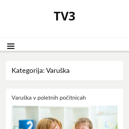
Skoči
na
TV3
vsebino
Kategorija:
Varuška
Varuška v poletnih počitnicah