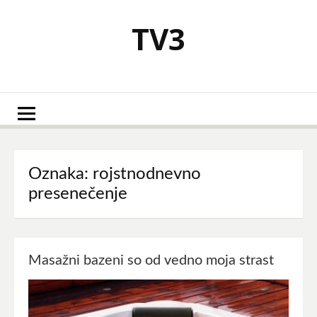
Skoči
na
TV3
vsebino
Oznaka:
rojstnodnevno
presenečenje
Masažni bazeni so od vedno moja strast