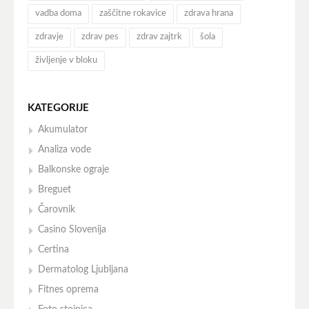
vadba doma
zaščitne rokavice
zdrava hrana
zdravje
zdrav pes
zdrav zajtrk
šola
življenje v bloku
KATEGORIJE
Akumulator
Analiza vode
Balkonske ograje
Breguet
Čarovnik
Casino Slovenija
Certina
Dermatolog Ljubljana
Fitnes oprema