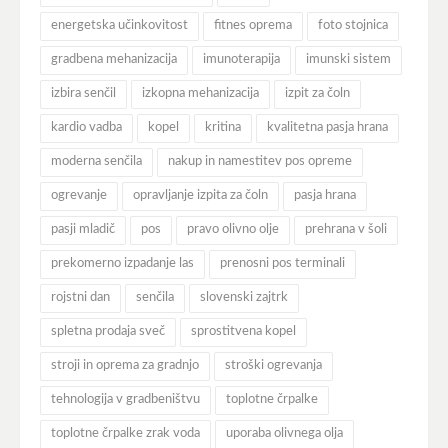
energetska učinkovitost
fitnes oprema
foto stojnica
gradbena mehanizacija
imunoterapija
imunski sistem
izbira senčil
izkopna mehanizacija
izpit za čoln
kardio vadba
kopel
kritina
kvalitetna pasja hrana
moderna senčila
nakup in namestitev pos opreme
ogrevanje
opravljanje izpita za čoln
pasja hrana
pasji mladič
pos
pravo olivno olje
prehrana v šoli
prekomerno izpadanje las
prenosni pos terminali
rojstni dan
senčila
slovenski zajtrk
spletna prodaja sveč
sprostitvena kopel
stroji in oprema za gradnjo
stroški ogrevanja
tehnologija v gradbeništvu
toplotne črpalke
toplotne črpalke zrak voda
uporaba olivnega olja