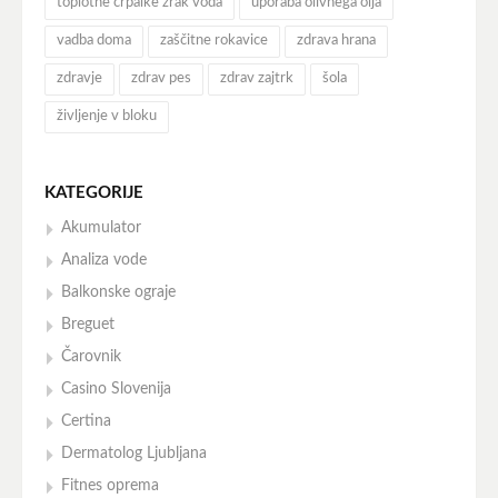
toplotne črpalke zrak voda
uporaba olivnega olja
vadba doma
zaščitne rokavice
zdrava hrana
zdravje
zdrav pes
zdrav zajtrk
šola
življenje v bloku
KATEGORIJE
Akumulator
Analiza vode
Balkonske ograje
Breguet
Čarovnik
Casino Slovenija
Certina
Dermatolog Ljubljana
Fitnes oprema