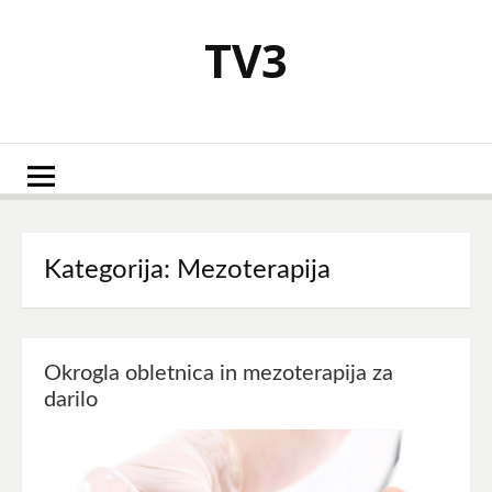
Skoči
na
TV3
vsebino
Kategorija:
Mezoterapija
Okrogla obletnica in mezoterapija za
darilo