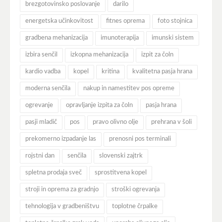
brezgotovinsko poslovanje
darilo
energetska učinkovitost
fitnes oprema
foto stojnica
gradbena mehanizacija
imunoterapija
imunski sistem
izbira senčil
izkopna mehanizacija
izpit za čoln
kardio vadba
kopel
kritina
kvalitetna pasja hrana
moderna senčila
nakup in namestitev pos opreme
ogrevanje
opravljanje izpita za čoln
pasja hrana
pasji mladič
pos
pravo olivno olje
prehrana v šoli
prekomerno izpadanje las
prenosni pos terminali
rojstni dan
senčila
slovenski zajtrk
spletna prodaja sveč
sprostitvena kopel
stroji in oprema za gradnjo
stroški ogrevanja
tehnologija v gradbeništvu
toplotne črpalke