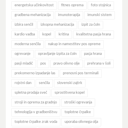
energetska učinkovitost
fitnes oprema
foto stojnica
gradbena mehanizacija
imunoterapija
imunski sistem
izbira senčil
izkopna mehanizacija
izpit za čoln
kardio vadba
kopel
kritina
kvalitetna pasja hrana
moderna senčila
nakup in namestitev pos opreme
ogrevanje
opravljanje izpita za čoln
pasja hrana
pasji mladič
pos
pravo olivno olje
prehrana v šoli
prekomerno izpadanje las
prenosni pos terminali
rojstni dan
senčila
slovenski zajtrk
spletna prodaja sveč
sprostitvena kopel
stroji in oprema za gradnjo
stroški ogrevanja
tehnologija v gradbeništvu
toplotne črpalke
toplotne črpalke zrak voda
uporaba olivnega olja