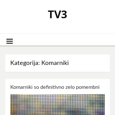
Skoči
na
TV3
vsebino
Kategorija:
Komarniki
Komarniki so definitivno zelo pomembni