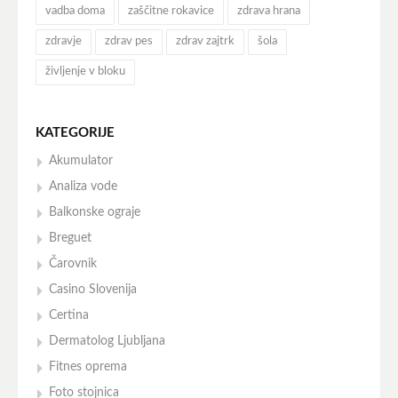
vadba doma
zaščitne rokavice
zdrava hrana
zdravje
zdrav pes
zdrav zajtrk
šola
življenje v bloku
KATEGORIJE
Akumulator
Analiza vode
Balkonske ograje
Breguet
Čarovnik
Casino Slovenija
Certina
Dermatolog Ljubljana
Fitnes oprema
Foto stojnica