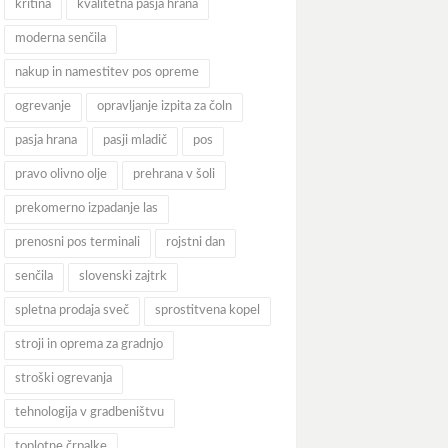
kritina
kvalitetna pasja hrana
moderna senčila
nakup in namestitev pos opreme
ogrevanje
opravljanje izpita za čoln
pasja hrana
pasji mladič
pos
pravo olivno olje
prehrana v šoli
prekomerno izpadanje las
prenosni pos terminali
rojstni dan
senčila
slovenski zajtrk
spletna prodaja sveč
sprostitvena kopel
stroji in oprema za gradnjo
stroški ogrevanja
tehnologija v gradbeništvu
toplotne črpalke