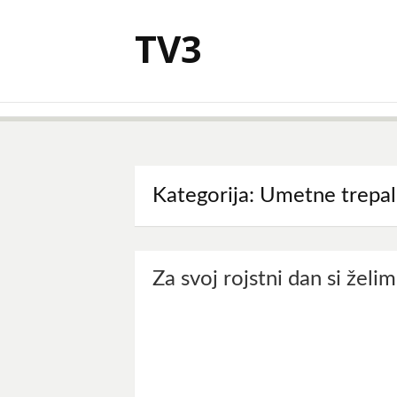
Skoči
na
TV3
vsebino
Kategorija:
Umetne trepal
Za svoj rojstni dan si žel