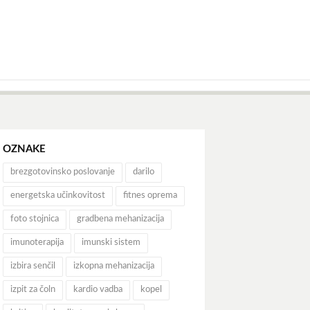
OZNAKE
brezgotovinsko poslovanje
darilo
energetska učinkovitost
fitnes oprema
foto stojnica
gradbena mehanizacija
imunoterapija
imunski sistem
izbira senčil
izkopna mehanizacija
izpit za čoln
kardio vadba
kopel