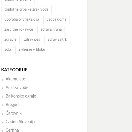
toplotne črpalke zrak voda
uporaba olivnega olja
vadba doma
zaščitne rokavice
zdrava hrana
zdravje
zdrav pes
zdrav zajtrk
šola
življenje v bloku
KATEGORIJE
Akumulator
Analiza vode
Balkonske ograje
Breguet
Čarovnik
Casino Slovenija
Certina