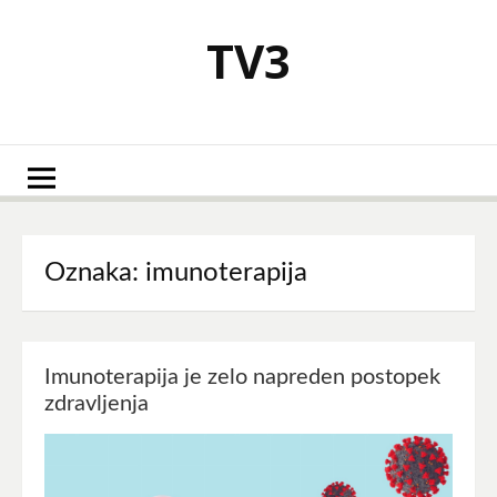
Skoči
na
TV3
vsebino
Oznaka:
imunoterapija
Imunoterapija je zelo napreden postopek
zdravljenja