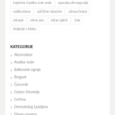
toplotne črpalke zrak voda
uporaba olivnega olja
vadba doma
zaščitne rokavice
zdrava hrana
zdravje
zdrav pes
zdrav zajtrk
šola
življenje v bloku
KATEGORIJE
Akumulator
Analiza vode
Balkonske ograje
Breguet
Čarovnik
Casino Slovenija
Certina
Dermatolog Ljubljana
Fitnes oprema