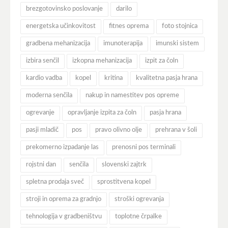
brezgotovinsko poslovanje
darilo
energetska učinkovitost
fitnes oprema
foto stojnica
gradbena mehanizacija
imunoterapija
imunski sistem
izbira senčil
izkopna mehanizacija
izpit za čoln
kardio vadba
kopel
kritina
kvalitetna pasja hrana
moderna senčila
nakup in namestitev pos opreme
ogrevanje
opravljanje izpita za čoln
pasja hrana
pasji mladič
pos
pravo olivno olje
prehrana v šoli
prekomerno izpadanje las
prenosni pos terminali
rojstni dan
senčila
slovenski zajtrk
spletna prodaja sveč
sprostitvena kopel
stroji in oprema za gradnjo
stroški ogrevanja
tehnologija v gradbeništvu
toplotne črpalke