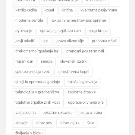
izbira senčil
izkopna mehanizacija
izpit za čoln
kardio vadba
kopel
kritina
kvalitetna pasja hrana
moderna senčila
nakup in namestitev pos opreme
ogrevanje
opravljanje izpita za čoln
pasja hrana
pasji mladič
pos
pravo olivno olje
prehrana v šoli
prekomerno izpadanje las
prenosni pos terminali
rojstni dan
senčila
slovenski zajtrk
spletna prodaja sveč
sprostitvena kopel
stroji in oprema za gradnjo
stroški ogrevanja
tehnologija v gradbeništvu
toplotne črpalke
toplotne črpalke zrak voda
uporaba olivnega olja
vadba doma
zaščitne rokavice
zdrava hrana
zdravje
zdrav pes
zdrav zajtrk
šola
življenje v bloku