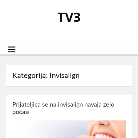
Skoči
na
TV3
vsebino
Kategorija:
Invisalign
Prijateljica se na invisalign navaja zelo
počasi