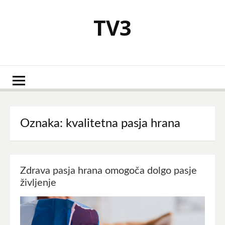
Skoči
na
TV3
vsebino
Oznaka:
kvalitetna pasja hrana
Zdrava pasja hrana omogoča dolgo pasje
življenje