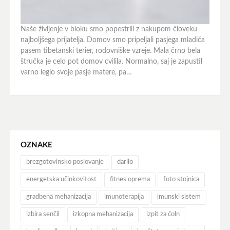
Naše življenje v bloku smo popestrili z nakupom človeku
najboljšega prijatelja. Domov smo pripeljali pasjega mladiča
pasem tibetanski terier, rodovniške vzreje. Mala črno bela
štručka je celo pot domov cvilila. Normalno, saj je zapustil
varno leglo svoje pasje matere, pa…
OZNAKE
brezgotovinsko poslovanje
darilo
energetska učinkovitost
fitnes oprema
foto stojnica
gradbena mehanizacija
imunoterapija
imunski sistem
izbira senčil
izkopna mehanizacija
izpit za čoln