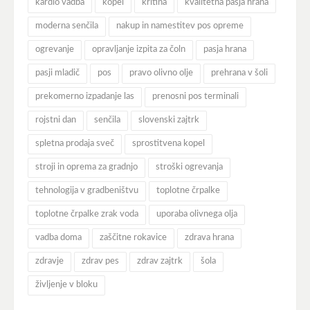
kardio vadba
kopel
kritina
kvalitetna pasja hrana
moderna senčila
nakup in namestitev pos opreme
ogrevanje
opravljanje izpita za čoln
pasja hrana
pasji mladič
pos
pravo olivno olje
prehrana v šoli
prekomerno izpadanje las
prenosni pos terminali
rojstni dan
senčila
slovenski zajtrk
spletna prodaja sveč
sprostitvena kopel
stroji in oprema za gradnjo
stroški ogrevanja
tehnologija v gradbeništvu
toplotne črpalke
toplotne črpalke zrak voda
uporaba olivnega olja
vadba doma
zaščitne rokavice
zdrava hrana
zdravje
zdrav pes
zdrav zajtrk
šola
življenje v bloku