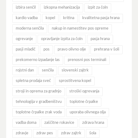
izbira senčil
izkopna mehanizacija
izpit za čoln
kardio vadba
kopel
kritina
kvalitetna pasja hrana
moderna senčila
nakup in namestitev pos opreme
ogrevanje
opravljanje izpita za čoln
pasja hrana
pasji mladič
pos
pravo olivno olje
prehrana v šoli
prekomerno izpadanje las
prenosni pos terminali
rojstni dan
senčila
slovenski zajtrk
spletna prodaja sveč
sprostitvena kopel
stroji in oprema za gradnjo
stroški ogrevanja
tehnologija v gradbeništvu
toplotne črpalke
toplotne črpalke zrak voda
uporaba olivnega olja
vadba doma
zaščitne rokavice
zdrava hrana
zdravje
zdrav pes
zdrav zajtrk
šola