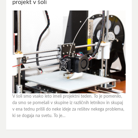
projekt v šoli
V šoli smo vsako leto imeli projektni teden. To je pomenilo,
da smo se pomešali v skupine iz različnih letnikov in skupaj
v ena tednu prišli do neke ideje za rešitev nekega problema,
ki se dogaja na svetu. To je…