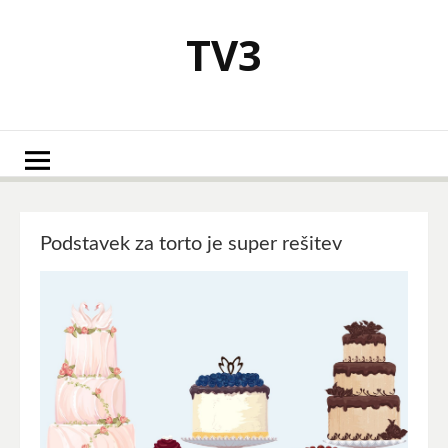
Skoči
na
TV3
vsebino
Podstavek za torto je super rešitev