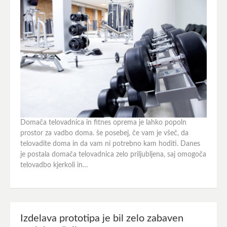
Domača telovadnica in fitnes oprema je lahko popoln
prostor za vadbo doma. še posebej, če vam je všeč, da
telovadite doma in da vam ni potrebno kam hoditi. Danes
je postala domača telovadnica zelo priljubljena, saj omogoča
telovadbo kjerkoli in…
Izdelava prototipa je bil zelo zabaven