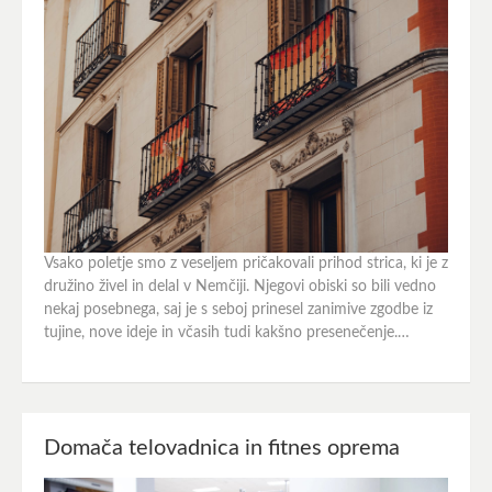
Vsako poletje smo z veseljem pričakovali prihod strica, ki je z
družino živel in delal v Nemčiji. Njegovi obiski so bili vedno
nekaj posebnega, saj je s seboj prinesel zanimive zgodbe iz
tujine, nove ideje in včasih tudi kakšno presenečenje.…
Domača telovadnica in fitnes oprema