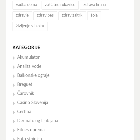
vadba doma
zaščitne rokavice
zdrava hrana
zdravje
zdrav pes
zdrav zajtrk
šola
življenje v bloku
KATEGORIJE
Akumulator
Analiza vode
Balkonske ograje
Breguet
Čarovnik
Casino Slovenija
Certina
Dermatolog Ljubljana
Fitnes oprema
Foto stojnica