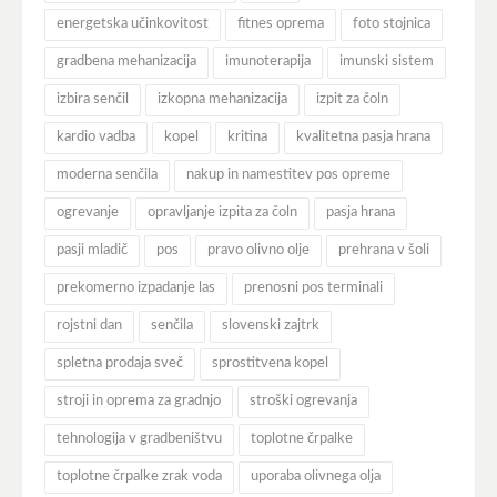
energetska učinkovitost
fitnes oprema
foto stojnica
gradbena mehanizacija
imunoterapija
imunski sistem
izbira senčil
izkopna mehanizacija
izpit za čoln
kardio vadba
kopel
kritina
kvalitetna pasja hrana
moderna senčila
nakup in namestitev pos opreme
ogrevanje
opravljanje izpita za čoln
pasja hrana
pasji mladič
pos
pravo olivno olje
prehrana v šoli
prekomerno izpadanje las
prenosni pos terminali
rojstni dan
senčila
slovenski zajtrk
spletna prodaja sveč
sprostitvena kopel
stroji in oprema za gradnjo
stroški ogrevanja
tehnologija v gradbeništvu
toplotne črpalke
toplotne črpalke zrak voda
uporaba olivnega olja