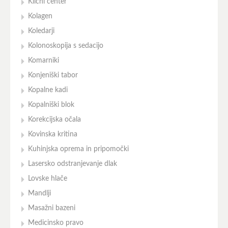
Klicni center
Kolagen
Koledarji
Kolonoskopija s sedacijo
Komarniki
Konjeniški tabor
Kopalne kadi
Kopalniški blok
Korekcijska očala
Kovinska kritina
Kuhinjska oprema in pripomočki
Lasersko odstranjevanje dlak
Lovske hlače
Mandlji
Masažni bazeni
Medicinsko pravo