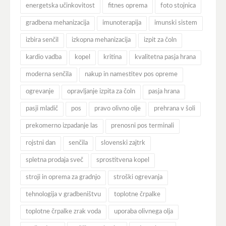
energetska učinkovitost
fitnes oprema
foto stojnica
gradbena mehanizacija
imunoterapija
imunski sistem
izbira senčil
izkopna mehanizacija
izpit za čoln
kardio vadba
kopel
kritina
kvalitetna pasja hrana
moderna senčila
nakup in namestitev pos opreme
ogrevanje
opravljanje izpita za čoln
pasja hrana
pasji mladič
pos
pravo olivno olje
prehrana v šoli
prekomerno izpadanje las
prenosni pos terminali
rojstni dan
senčila
slovenski zajtrk
spletna prodaja sveč
sprostitvena kopel
stroji in oprema za gradnjo
stroški ogrevanja
tehnologija v gradbeništvu
toplotne črpalke
toplotne črpalke zrak voda
uporaba olivnega olja