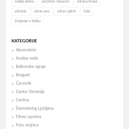
vadba doma
zaščitne rokavice
zdrava hrana
zdravje
zdrav pes
zdrav zajtrk
šola
življenje v bloku
KATEGORIJE
Akumulator
Analiza vode
Balkonske ograje
Breguet
Čarovnik
Casino Slovenija
Certina
Dermatolog Ljubljana
Fitnes oprema
Foto stojnica