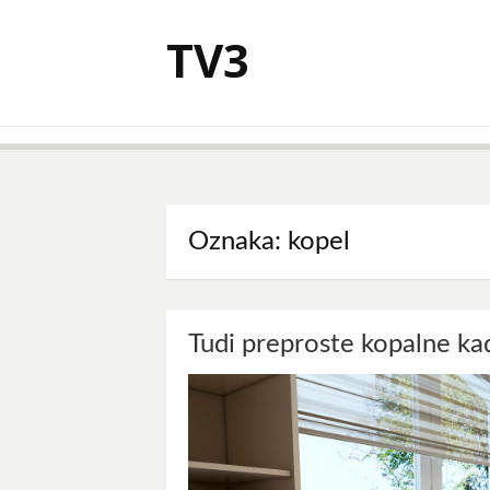
Skoči
na
TV3
vsebino
Oznaka:
kopel
Tudi preproste kopalne kad