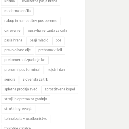
kritina
kvalitetna pasja hrana
moderna senčila
nakup in namestitev pos opreme
ogrevanje
opravljanje izpita za čoln
pasja hrana
pasji mladič
pos
pravo olivno olje
prehrana v šoli
prekomerno izpadanje las
prenosni pos terminali
rojstni dan
senčila
slovenski zajtrk
spletna prodaja sveč
sprostitvena kopel
stroji in oprema za gradnjo
stroški ogrevanja
tehnologija v gradbeništvu
toplotne črpalke