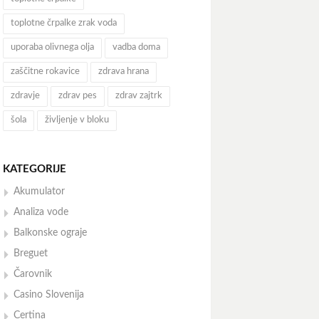
toplotne črpalke zrak voda
uporaba olivnega olja
vadba doma
zaščitne rokavice
zdrava hrana
zdravje
zdrav pes
zdrav zajtrk
šola
življenje v bloku
KATEGORIJE
Akumulator
Analiza vode
Balkonske ograje
Breguet
Čarovnik
Casino Slovenija
Certina