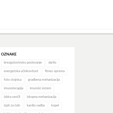
OZNAKE
brezgotovinsko poslovanje
darilo
energetska učinkovitost
fitnes oprema
foto stojnica
gradbena mehanizacija
imunoterapija
imunski sistem
izbira senčil
izkopna mehanizacija
izpit za čoln
kardio vadba
kopel