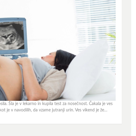
ila. Šla je v lekarno in kupila test za nosečnost. Čakala je ves
 kot je v navodilih, da vzame jutranji urin. Ves vikend je že…