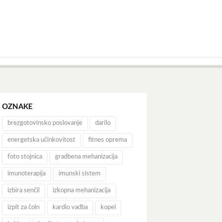
OZNAKE
brezgotovinsko poslovanje
darilo
energetska učinkovitost
fitnes oprema
foto stojnica
gradbena mehanizacija
imunoterapija
imunski sistem
izbira senčil
izkopna mehanizacija
izpit za čoln
kardio vadba
kopel