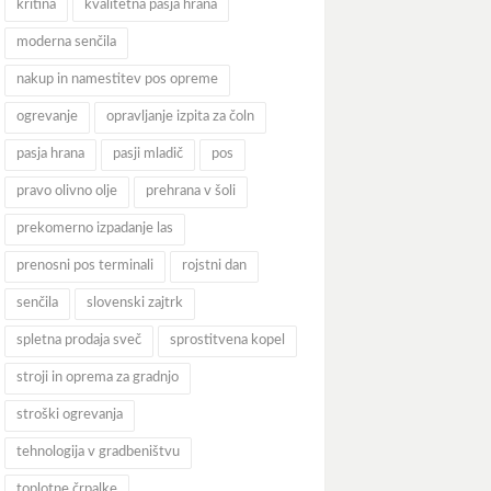
kritina
kvalitetna pasja hrana
moderna senčila
nakup in namestitev pos opreme
ogrevanje
opravljanje izpita za čoln
pasja hrana
pasji mladič
pos
pravo olivno olje
prehrana v šoli
prekomerno izpadanje las
prenosni pos terminali
rojstni dan
senčila
slovenski zajtrk
spletna prodaja sveč
sprostitvena kopel
stroji in oprema za gradnjo
stroški ogrevanja
tehnologija v gradbeništvu
toplotne črpalke