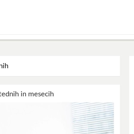
nih
tednih in mesecih