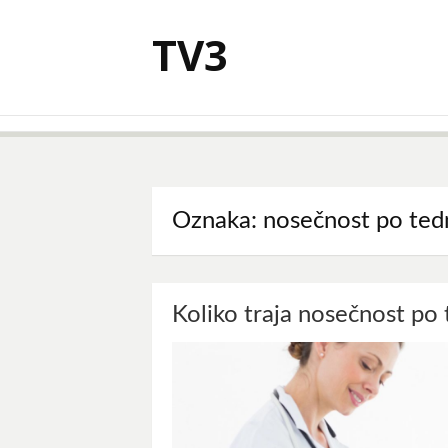
Skoči
na
TV3
vsebino
Oznaka:
nosečnost po ted
Koliko traja nosečnost po 