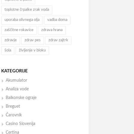
toplotne črpalke zrak voda
uporaba olivnega olja
vadba doma
zaščitne rokavice
zdrava hrana
zdravje
zdrav pes
zdrav zajtrk
šola
življenje v bloku
KATEGORIJE
Akumulator
Analiza vode
Balkonske ograje
Breguet
Čarovnik
Casino Slovenija
Certina