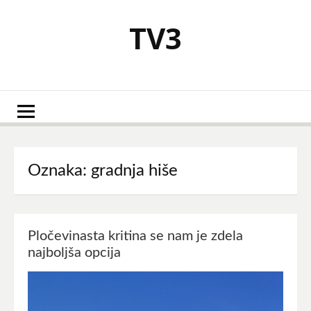
Skoči
na
TV3
vsebino
Oznaka:
gradnja hiše
Pločevinasta kritina se nam je zdela
najboljša opcija