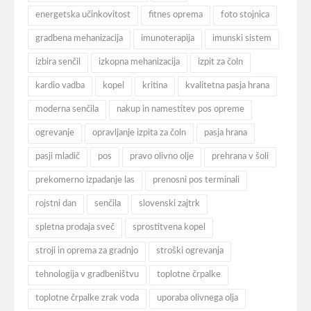
energetska učinkovitost
fitnes oprema
foto stojnica
gradbena mehanizacija
imunoterapija
imunski sistem
izbira senčil
izkopna mehanizacija
izpit za čoln
kardio vadba
kopel
kritina
kvalitetna pasja hrana
moderna senčila
nakup in namestitev pos opreme
ogrevanje
opravljanje izpita za čoln
pasja hrana
pasji mladič
pos
pravo olivno olje
prehrana v šoli
prekomerno izpadanje las
prenosni pos terminali
rojstni dan
senčila
slovenski zajtrk
spletna prodaja sveč
sprostitvena kopel
stroji in oprema za gradnjo
stroški ogrevanja
tehnologija v gradbeništvu
toplotne črpalke
toplotne črpalke zrak voda
uporaba olivnega olja