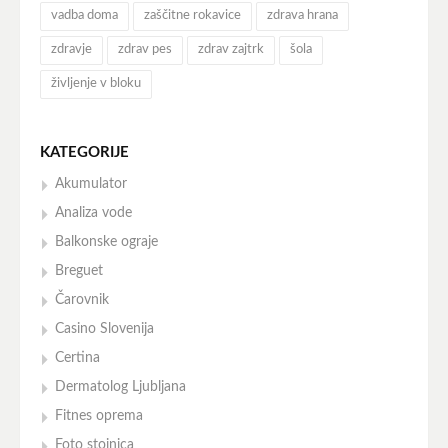
vadba doma
zaščitne rokavice
zdrava hrana
zdravje
zdrav pes
zdrav zajtrk
šola
življenje v bloku
KATEGORIJE
Akumulator
Analiza vode
Balkonske ograje
Breguet
Čarovnik
Casino Slovenija
Certina
Dermatolog Ljubljana
Fitnes oprema
Foto stojnica