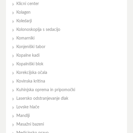
Klicni center
Kolagen
Koledarji
Kolonoskopija s sedacijo
Komarniki
Konjeniški tabor
Kopalne kadi
Kopalniški blok
Korekcijska očala
Kovinska kritina
Kuhinjska oprema in pripomočki
Lasersko odstranjevanje dlak
Lovske hlače
Mandlji
Masažni bazeni
Medicinsko pravo