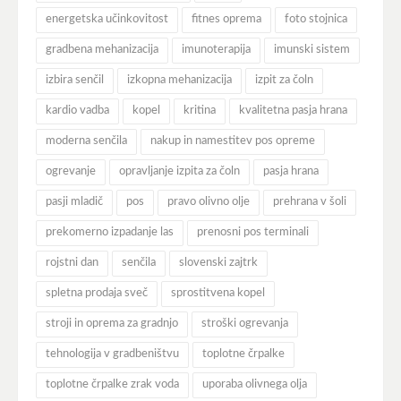
energetska učinkovitost
fitnes oprema
foto stojnica
gradbena mehanizacija
imunoterapija
imunski sistem
izbira senčil
izkopna mehanizacija
izpit za čoln
kardio vadba
kopel
kritina
kvalitetna pasja hrana
moderna senčila
nakup in namestitev pos opreme
ogrevanje
opravljanje izpita za čoln
pasja hrana
pasji mladič
pos
pravo olivno olje
prehrana v šoli
prekomerno izpadanje las
prenosni pos terminali
rojstni dan
senčila
slovenski zajtrk
spletna prodaja sveč
sprostitvena kopel
stroji in oprema za gradnjo
stroški ogrevanja
tehnologija v gradbeništvu
toplotne črpalke
toplotne črpalke zrak voda
uporaba olivnega olja