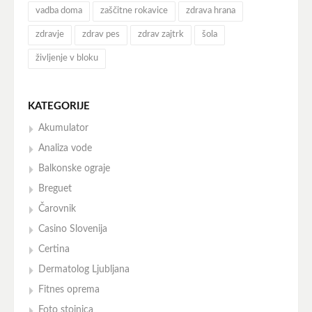
vadba doma
zaščitne rokavice
zdrava hrana
zdravje
zdrav pes
zdrav zajtrk
šola
življenje v bloku
KATEGORIJE
Akumulator
Analiza vode
Balkonske ograje
Breguet
Čarovnik
Casino Slovenija
Certina
Dermatolog Ljubljana
Fitnes oprema
Foto stojnica