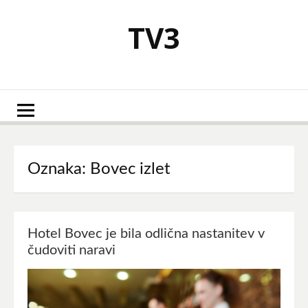
Skoči
na
TV3
vsebino
Oznaka:
Bovec izlet
Hotel Bovec je bila odlična nastanitev v
čudoviti naravi