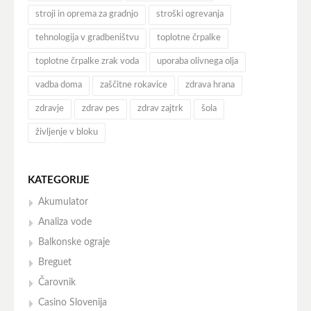
stroji in oprema za gradnjo
stroški ogrevanja
tehnologija v gradbeništvu
toplotne črpalke
toplotne črpalke zrak voda
uporaba olivnega olja
vadba doma
zaščitne rokavice
zdrava hrana
zdravje
zdrav pes
zdrav zajtrk
šola
življenje v bloku
KATEGORIJE
Akumulator
Analiza vode
Balkonske ograje
Breguet
Čarovnik
Casino Slovenija