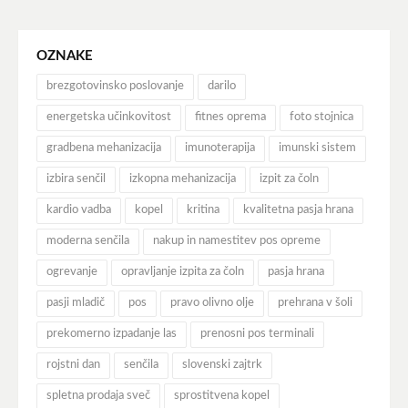
OZNAKE
brezgotovinsko poslovanje
darilo
energetska učinkovitost
fitnes oprema
foto stojnica
gradbena mehanizacija
imunoterapija
imunski sistem
izbira senčil
izkopna mehanizacija
izpit za čoln
kardio vadba
kopel
kritina
kvalitetna pasja hrana
moderna senčila
nakup in namestitev pos opreme
ogrevanje
opravljanje izpita za čoln
pasja hrana
pasji mladič
pos
pravo olivno olje
prehrana v šoli
prekomerno izpadanje las
prenosni pos terminali
rojstni dan
senčila
slovenski zajtrk
spletna prodaja sveč
sprostitvena kopel