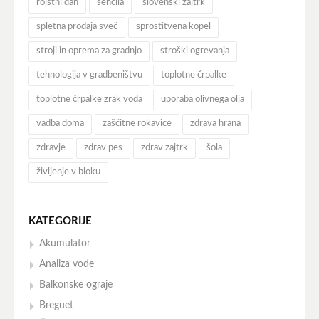
rojstni dan
senčila
slovenski zajtrk
spletna prodaja sveč
sprostitvena kopel
stroji in oprema za gradnjo
stroški ogrevanja
tehnologija v gradbeništvu
toplotne črpalke
toplotne črpalke zrak voda
uporaba olivnega olja
vadba doma
zaščitne rokavice
zdrava hrana
zdravje
zdrav pes
zdrav zajtrk
šola
življenje v bloku
KATEGORIJE
Akumulator
Analiza vode
Balkonske ograje
Breguet