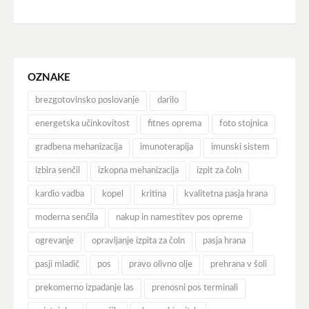
OZNAKE
brezgotovinsko poslovanje
darilo
energetska učinkovitost
fitnes oprema
foto stojnica
gradbena mehanizacija
imunoterapija
imunski sistem
izbira senčil
izkopna mehanizacija
izpit za čoln
kardio vadba
kopel
kritina
kvalitetna pasja hrana
moderna senčila
nakup in namestitev pos opreme
ogrevanje
opravljanje izpita za čoln
pasja hrana
pasji mladič
pos
pravo olivno olje
prehrana v šoli
prekomerno izpadanje las
prenosni pos terminali