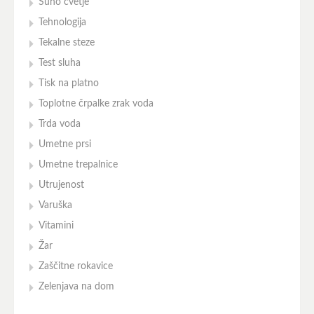
Suho cvetje
Tehnologija
Tekalne steze
Test sluha
Tisk na platno
Toplotne črpalke zrak voda
Trda voda
Umetne prsi
Umetne trepalnice
Utrujenost
Varuška
Vitamini
Žar
Zaščitne rokavice
Zelenjava na dom