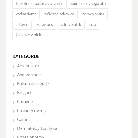
toplotne črpalke zrak voda
uporaba olivnega olja
vadba doma
zaščitne rokavice
zdrava hrana
zdravje
zdrav pes
zdrav zajtrk
šola
življenje v bloku
KATEGORIJE
Akumulator
Analiza vode
Balkonske ograje
Breguet
Čarovnik
Casino Slovenija
Certina
Dermatolog Ljubljana
Fitnes oprema