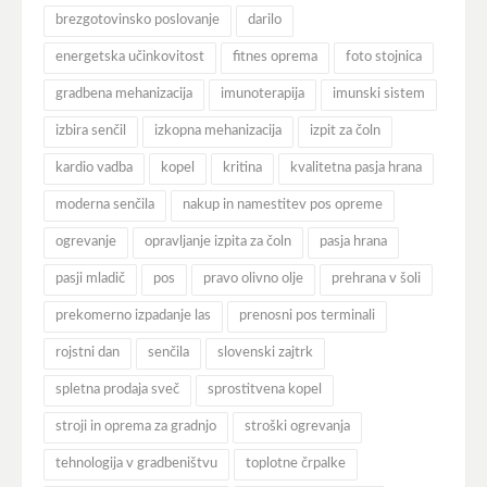
brezgotovinsko poslovanje
darilo
energetska učinkovitost
fitnes oprema
foto stojnica
gradbena mehanizacija
imunoterapija
imunski sistem
izbira senčil
izkopna mehanizacija
izpit za čoln
kardio vadba
kopel
kritina
kvalitetna pasja hrana
moderna senčila
nakup in namestitev pos opreme
ogrevanje
opravljanje izpita za čoln
pasja hrana
pasji mladič
pos
pravo olivno olje
prehrana v šoli
prekomerno izpadanje las
prenosni pos terminali
rojstni dan
senčila
slovenski zajtrk
spletna prodaja sveč
sprostitvena kopel
stroji in oprema za gradnjo
stroški ogrevanja
tehnologija v gradbeništvu
toplotne črpalke