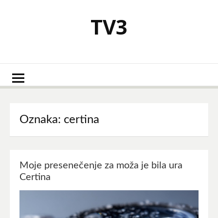
Skoči
na
TV3
vsebino
Oznaka:
certina
Moje presenečenje za moža je bila ura
Certina