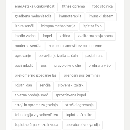
energetska učinkovitost
fitnes oprema
foto stojnica
gradbena mehanizacija
imunoterapija
imunski sistem
izbira senčil
izkopna mehanizacija
izpit za čoln
kardio vadba
kopel
kritina
kvalitetna pasja hrana
moderna senčila
nakup in namestitev pos opreme
ogrevanje
opravljanje izpita za čoln
pasja hrana
pasji mladič
pos
pravo olivno olje
prehrana v šoli
prekomerno izpadanje las
prenosni pos terminali
rojstni dan
senčila
slovenski zajtrk
spletna prodaja sveč
sprostitvena kopel
stroji in oprema za gradnjo
stroški ogrevanja
tehnologija v gradbeništvu
toplotne črpalke
toplotne črpalke zrak voda
uporaba olivnega olja