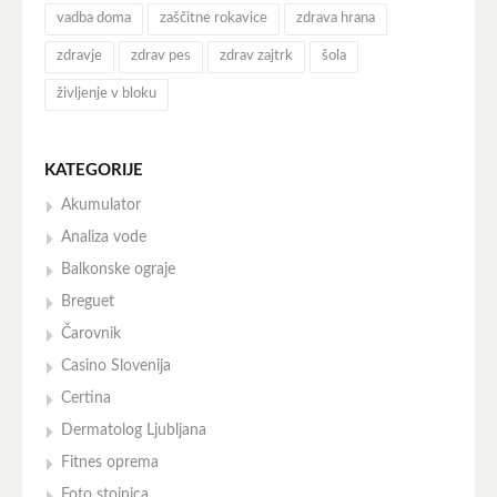
vadba doma
zaščitne rokavice
zdrava hrana
zdravje
zdrav pes
zdrav zajtrk
šola
življenje v bloku
KATEGORIJE
Akumulator
Analiza vode
Balkonske ograje
Breguet
Čarovnik
Casino Slovenija
Certina
Dermatolog Ljubljana
Fitnes oprema
Foto stojnica