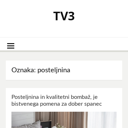
Skoči
na
TV3
vsebino
Oznaka:
posteljnina
Posteljnina in kvalitetni bombaž, je
bistvenega pomena za dober spanec