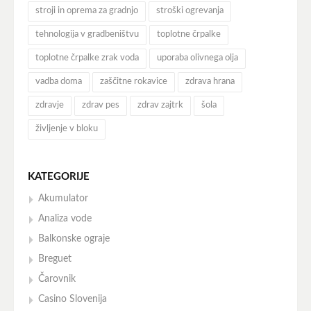
stroji in oprema za gradnjo
stroški ogrevanja
tehnologija v gradbeništvu
toplotne črpalke
toplotne črpalke zrak voda
uporaba olivnega olja
vadba doma
zaščitne rokavice
zdrava hrana
zdravje
zdrav pes
zdrav zajtrk
šola
življenje v bloku
KATEGORIJE
Akumulator
Analiza vode
Balkonske ograje
Breguet
Čarovnik
Casino Slovenija