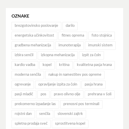
OZNAKE
brezgotovinsko poslovanje
darilo
energetska učinkovitost
fitnes oprema
foto stojnica
gradbena mehanizacija
imunoterapija
imunski sistem
izbira senčil
izkopna mehanizacija
izpit za čoln
kardio vadba
kopel
kritina
kvalitetna pasja hrana
moderna senčila
nakup in namestitev pos opreme
ogrevanje
opravljanje izpita za čoln
pasja hrana
pasji mladič
pos
pravo olivno olje
prehrana v šoli
prekomerno izpadanje las
prenosni pos terminali
rojstni dan
senčila
slovenski zajtrk
spletna prodaja sveč
sprostitvena kopel