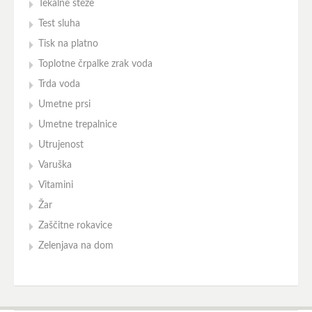
Tekalne steze
Test sluha
Tisk na platno
Toplotne črpalke zrak voda
Trda voda
Umetne prsi
Umetne trepalnice
Utrujenost
Varuška
Vitamini
Žar
Zaščitne rokavice
Zelenjava na dom