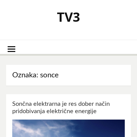
Skoči
na
TV3
vsebino
Oznaka:
sonce
Sončna elektrarna je res dober način
pridobivanja električne energije