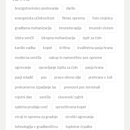
brezgotovinsko poslovanje
darilo
energetska učinkovitost
fitnes oprema
foto stojnica
gradbena mehanizacija
imunoterapija
imunski sistem
izbira senčil
izkopna mehanizacija
izpit za čoln
kardio vadba
kopel
kritina
kvalitetna pasja hrana
moderna senčila
nakup in namestitev pos opreme
ogrevanje
opravljanje izpita za čoln
pasja hrana
pasji mladič
pos
pravo olivno olje
prehrana v šoli
prekomerno izpadanje las
prenosni pos terminali
rojstni dan
senčila
slovenski zajtrk
spletna prodaja sveč
sprostitvena kopel
stroji in oprema za gradnjo
stroški ogrevanja
tehnologija v gradbeništvu
toplotne črpalke