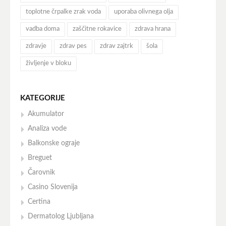
toplotne črpalke zrak voda
uporaba olivnega olja
vadba doma
zaščitne rokavice
zdrava hrana
zdravje
zdrav pes
zdrav zajtrk
šola
življenje v bloku
KATEGORIJE
Akumulator
Analiza vode
Balkonske ograje
Breguet
Čarovnik
Casino Slovenija
Certina
Dermatolog Ljubljana