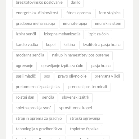
brezgotovinsko poslovanje
darilo
energetska učinkovitost
fitnes oprema
foto stojnica
gradbena mehanizacija
imunoterapija
imunski sistem
izbira senčil
izkopna mehanizacija
izpit za čoln
kardio vadba
kopel
kritina
kvalitetna pasja hrana
moderna senčila
nakup in namestitev pos opreme
ogrevanje
opravljanje izpita za čoln
pasja hrana
pasji mladič
pos
pravo olivno olje
prehrana v šoli
prekomerno izpadanje las
prenosni pos terminali
rojstni dan
senčila
slovenski zajtrk
spletna prodaja sveč
sprostitvena kopel
stroji in oprema za gradnjo
stroški ogrevanja
tehnologija v gradbeništvu
toplotne črpalke