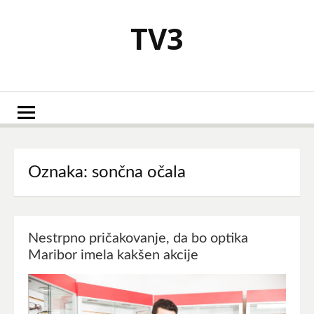
Skoči
na
TV3
vsebino
Oznaka:
sončna očala
Nestrpno pričakovanje, da bo optika
Maribor imela kakšen akcije