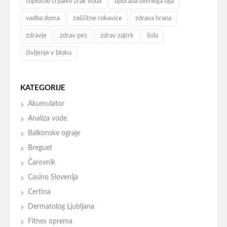
toplotne črpalke zrak voda
uporaba olivnega olja
vadba doma
zaščitne rokavice
zdrava hrana
zdravje
zdrav pes
zdrav zajtrk
šola
življenje v bloku
KATEGORIJE
Akumulator
Analiza vode
Balkonske ograje
Breguet
Čarovnik
Casino Slovenija
Certina
Dermatolog Ljubljana
Fitnes oprema