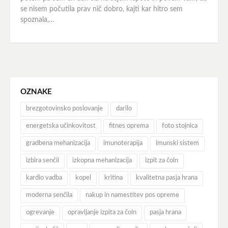
se nisem počutila prav nič dobro, kajti kar hitro sem
spoznala,…
OZNAKE
brezgotovinsko poslovanje
darilo
energetska učinkovitost
fitnes oprema
foto stojnica
gradbena mehanizacija
imunoterapija
imunski sistem
izbira senčil
izkopna mehanizacija
izpit za čoln
kardio vadba
kopel
kritina
kvalitetna pasja hrana
moderna senčila
nakup in namestitev pos opreme
ogrevanje
opravljanje izpita za čoln
pasja hrana