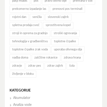
pasji mladič
pos
pravo olivno olje
prehrana v šoli
prekomerno izpadanje las
prenosni pos terminali
rojstni dan
senčila
slovenski zajtrk
spletna prodaja sveč
sprostitvena kopel
stroji in oprema za gradnjo
stroški ogrevanja
tehnologija v gradbeništvu
toplotne črpalke
toplotne črpalke zrak voda
uporaba olivnega olja
vadba doma
zaščitne rokavice
zdrava hrana
zdravje
zdrav pes
zdrav zajtrk
šola
življenje v bloku
KATEGORIJE
Akumulator
Analiza vode