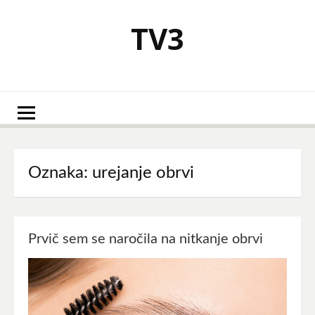
Skoči
na
TV3
vsebino
Oznaka:
urejanje obrvi
Prvič sem se naročila na nitkanje obrvi