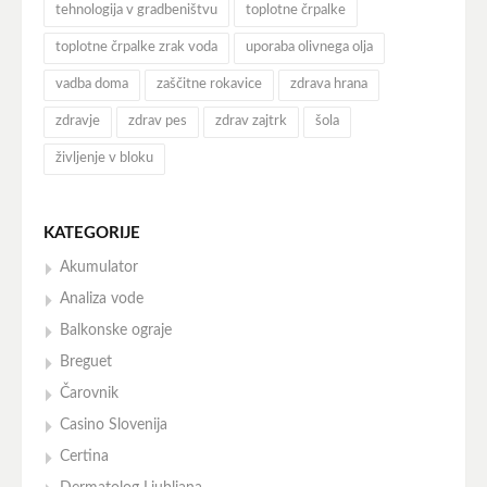
tehnologija v gradbeništvu
toplotne črpalke
toplotne črpalke zrak voda
uporaba olivnega olja
vadba doma
zaščitne rokavice
zdrava hrana
zdravje
zdrav pes
zdrav zajtrk
šola
življenje v bloku
KATEGORIJE
Akumulator
Analiza vode
Balkonske ograje
Breguet
Čarovnik
Casino Slovenija
Certina