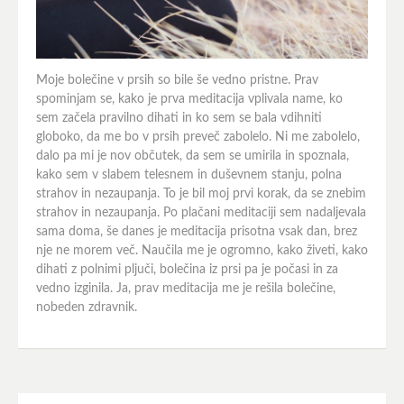
Moje bolečine v prsih so bile še vedno pristne. Prav
spominjam se, kako je prva meditacija vplivala name, ko
sem začela pravilno dihati in ko sem se bala vdihniti
globoko, da me bo v prsih preveč zabolelo. Ni me zabolelo,
dalo pa mi je nov občutek, da sem se umirila in spoznala,
kako sem v slabem telesnem in duševnem stanju, polna
strahov in nezaupanja. To je bil moj prvi korak, da se znebim
strahov in nezaupanja. Po plačani meditaciji sem nadaljevala
sama doma, še danes je meditacija prisotna vsak dan, brez
nje ne morem več. Naučila me je ogromno, kako živeti, kako
dihati z polnimi pljuči, bolečina iz prsi pa je počasi in za
vedno izginila. Ja, prav meditacija me je rešila bolečine,
nobeden zdravnik.