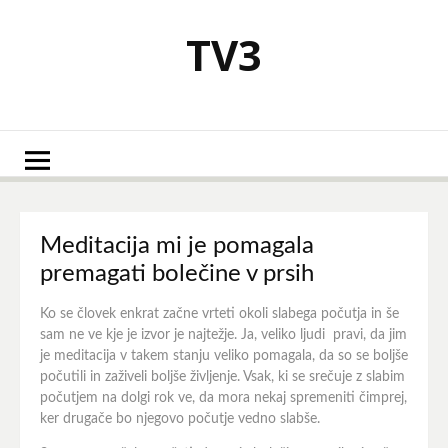
Skoči
na
TV3
vsebino
Meditacija mi je pomagala
premagati bolečine v prsih
Ko se človek enkrat začne vrteti okoli slabega počutja in še
sam ne ve kje je izvor je najtežje. Ja, veliko ljudi pravi, da jim
je meditacija v takem stanju veliko pomagala, da so se boljše
počutili in zaživeli boljše življenje. Vsak, ki se srečuje z slabim
počutjem na dolgi rok ve, da mora nekaj spremeniti čimprej,
ker drugače bo njegovo počutje vedno slabše.