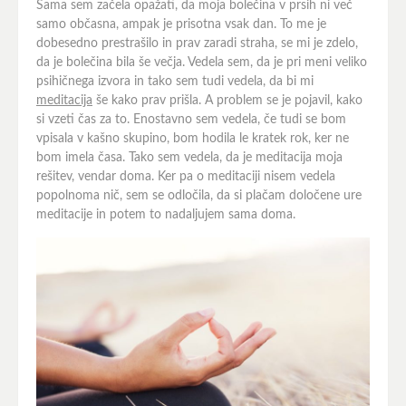
Sama sem začela opažati, da moja bolečina v prsih ni več
samo občasna, ampak je prisotna vsak dan. To me je
dobesedno prestrašilo in prav zaradi straha, se mi je zdelo,
da je bolečina bila še večja. Vedela sem, da je pri meni veliko
psihičnega izvora in tako sem tudi vedela, da bi mi
meditacija
še kako prav prišla. A problem se je pojavil, kako
si vzeti čas za to. Enostavno sem vedela, če tudi se bom
vpisala v kašno skupino, bom hodila le kratek rok, ker ne
bom imela časa. Tako sem vedela, da je meditacija moja
rešitev, vendar doma. Ker pa o meditaciji nisem vedela
popolnoma nič, sem se odločila, da si plačam določene ure
meditacije in potem to nadaljujem sama doma.