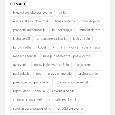
OZNAKE
brezgotovinsko poslovanje
darilo
energetska učinkovitost
fitnes oprema
foto stojnica
gradbena mehanizacija
imunoterapija
imunski sistem
izbira senčil
izkopna mehanizacija
izpit za čoln
kardio vadba
kopel
kritina
kvalitetna pasja hrana
moderna senčila
nakup in namestitev pos opreme
ogrevanje
opravljanje izpita za čoln
pasja hrana
pasji mladič
pos
pravo olivno olje
prehrana v šoli
prekomerno izpadanje las
prenosni pos terminali
rojstni dan
senčila
slovenski zajtrk
spletna prodaja sveč
sprostitvena kopel
stroji in oprema za gradnjo
stroški ogrevanja