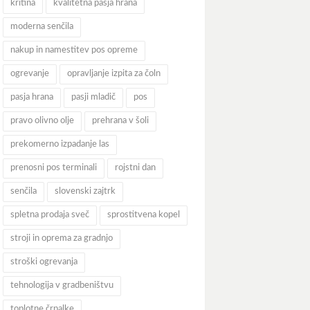
kritina
kvalitetna pasja hrana
moderna senčila
nakup in namestitev pos opreme
ogrevanje
opravljanje izpita za čoln
pasja hrana
pasji mladič
pos
pravo olivno olje
prehrana v šoli
prekomerno izpadanje las
prenosni pos terminali
rojstni dan
senčila
slovenski zajtrk
spletna prodaja sveč
sprostitvena kopel
stroji in oprema za gradnjo
stroški ogrevanja
tehnologija v gradbeništvu
toplotne črpalke