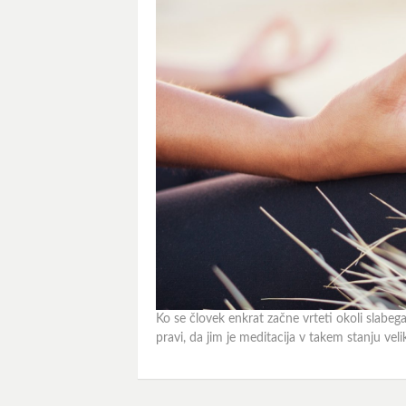
Ko se človek enkrat začne vrteti okoli slabega p
pravi, da jim je meditacija v takem stanju veli