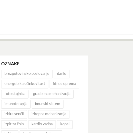
OZNAKE
brezgotovinsko poslovanje
darilo
energetska učinkovitost
fitnes oprema
foto stojnica
gradbena mehanizacija
imunoterapija
imunski sistem
izbira senčil
izkopna mehanizacija
izpit za čoln
kardio vadba
kopel