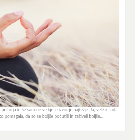
očutja in še sam ne ve kje je izvor je najtežje. Ja, veliko ljudi
ko pomagala, da so se boljše počutili in zaživeli boljše…