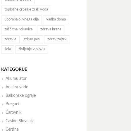
toplotne črpalke zrak voda
uporaba olivnega olja
vadba doma
zaščitne rokavice
zdrava hrana
zdravje
zdrav pes
zdrav zajtrk
šola
življenje v bloku
KATEGORIJE
Akumulator
Analiza vode
Balkonske ograje
Breguet
Čarovnik
Casino Slovenija
Certina