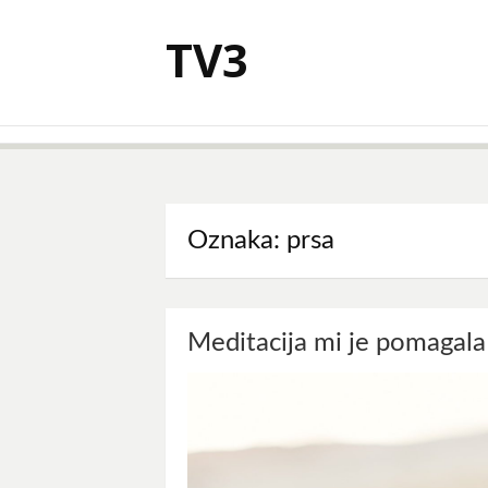
Skoči
na
TV3
vsebino
Oznaka:
prsa
Meditacija mi je pomagala