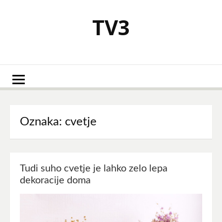
Skoči
na
TV3
vsebino
Oznaka:
cvetje
Tudi suho cvetje je lahko zelo lepa
dekoracije doma