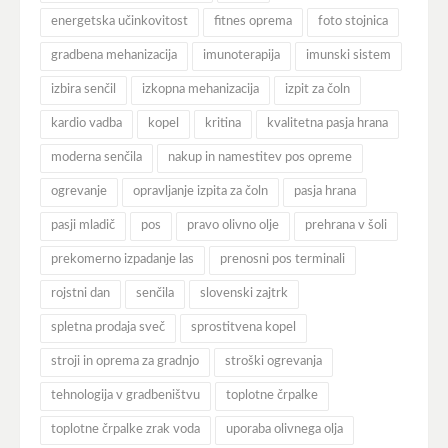
energetska učinkovitost
fitnes oprema
foto stojnica
gradbena mehanizacija
imunoterapija
imunski sistem
izbira senčil
izkopna mehanizacija
izpit za čoln
kardio vadba
kopel
kritina
kvalitetna pasja hrana
moderna senčila
nakup in namestitev pos opreme
ogrevanje
opravljanje izpita za čoln
pasja hrana
pasji mladič
pos
pravo olivno olje
prehrana v šoli
prekomerno izpadanje las
prenosni pos terminali
rojstni dan
senčila
slovenski zajtrk
spletna prodaja sveč
sprostitvena kopel
stroji in oprema za gradnjo
stroški ogrevanja
tehnologija v gradbeništvu
toplotne črpalke
toplotne črpalke zrak voda
uporaba olivnega olja