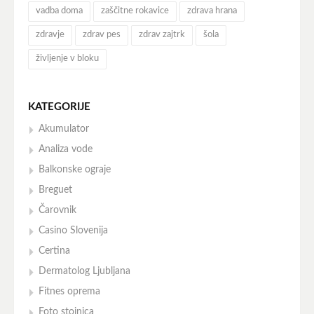
vadba doma
zaščitne rokavice
zdrava hrana
zdravje
zdrav pes
zdrav zajtrk
šola
življenje v bloku
KATEGORIJE
Akumulator
Analiza vode
Balkonske ograje
Breguet
Čarovnik
Casino Slovenija
Certina
Dermatolog Ljubljana
Fitnes oprema
Foto stojnica