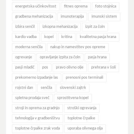
energetska učinkovitost
fitnes oprema
foto stojnica
gradbena mehanizacija
imunoterapija
imunski sistem
izbira senčil
izkopna mehanizacija
izpit za čoln
kardio vadba
kopel
kritina
kvalitetna pasja hrana
moderna senčila
nakup in namestitev pos opreme
ogrevanje
opravljanje izpita za čoln
pasja hrana
pasji mladič
pos
pravo olivno olje
prehrana v šoli
prekomerno izpadanje las
prenosni pos terminali
rojstni dan
senčila
slovenski zajtrk
spletna prodaja sveč
sprostitvena kopel
stroji in oprema za gradnjo
stroški ogrevanja
tehnologija v gradbeništvu
toplotne črpalke
toplotne črpalke zrak voda
uporaba olivnega olja