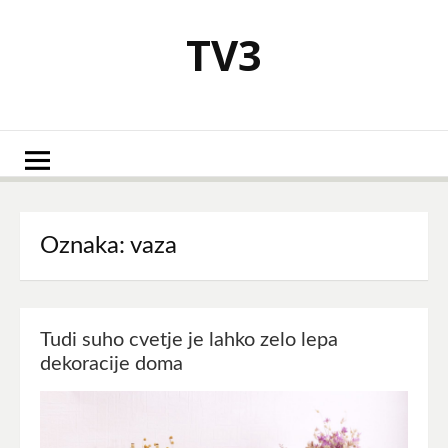
Skoči
na
TV3
vsebino
Oznaka:
vaza
Tudi suho cvetje je lahko zelo lepa
dekoracije doma