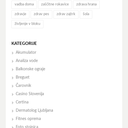
vadba doma
zaščitne rokavice
zdrava hrana
zdravje
zdrav pes
zdrav zajtrk
šola
življenje v bloku
KATEGORIJE
Akumulator
Analiza vode
Balkonske ograje
Breguet
Čarovnik
Casino Slovenija
Certina
Dermatolog Ljubljana
Fitnes oprema
Foto stojnica