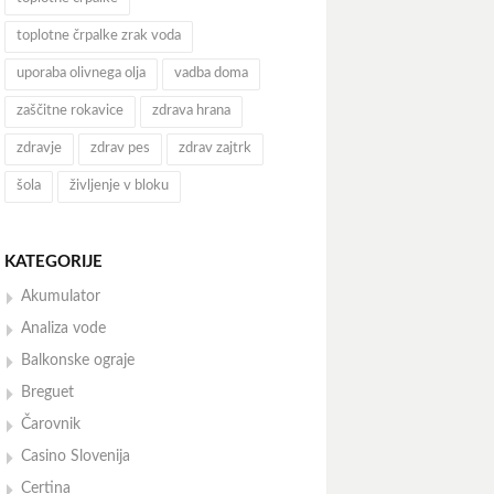
toplotne črpalke zrak voda
uporaba olivnega olja
vadba doma
zaščitne rokavice
zdrava hrana
zdravje
zdrav pes
zdrav zajtrk
šola
življenje v bloku
KATEGORIJE
Akumulator
Analiza vode
Balkonske ograje
Breguet
Čarovnik
Casino Slovenija
Certina