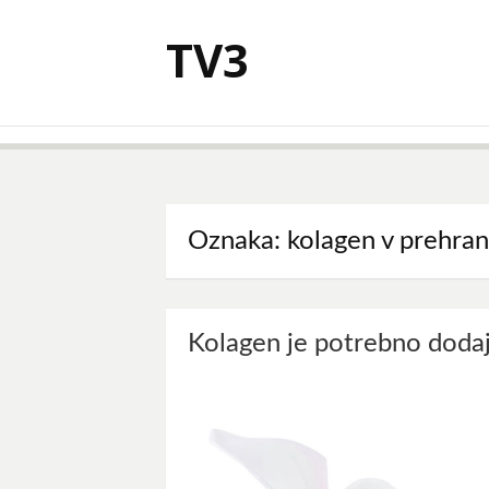
Skoči
na
TV3
vsebino
Oznaka:
kolagen v prehran
Kolagen je potrebno dodaj