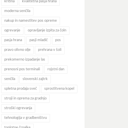
kritina
kvalitetna pasja hrana
moderna senčila
nakup in namestitev pos opreme
ogrevanje
opravljanje izpita za čoln
pasja hrana
pasji mladič
pos
pravo olivno olje
prehrana v šoli
prekomerno izpadanje las
prenosni pos terminali
rojstni dan
senčila
slovenski zajtrk
spletna prodaja sveč
sprostitvena kopel
stroji in oprema za gradnjo
stroški ogrevanja
tehnologija v gradbeništvu
toplotne črpalke