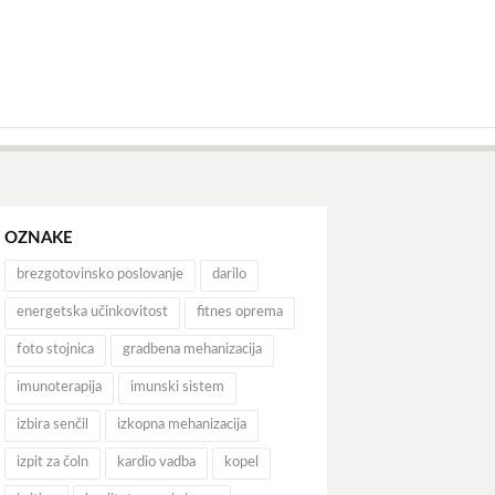
OZNAKE
brezgotovinsko poslovanje
darilo
energetska učinkovitost
fitnes oprema
foto stojnica
gradbena mehanizacija
imunoterapija
imunski sistem
izbira senčil
izkopna mehanizacija
izpit za čoln
kardio vadba
kopel