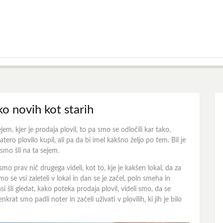
ko novih kot starih
jem, kjer je prodaja plovil, to pa smo se odločili kar tako,
ro plovilo kupil, ali pa da bi imel kakšno željo po tem. Bil je
mo šli na ta sejem.
smo prav nič drugega videli, kot to, kje je kakšen lokal, da za
 se vsi zaleteli v lokal in dan se je začel, poln smeha in
 šli gledat, kako poteka prodaja plovil, videli smo, da se
krat smo padli noter in začeli uživati v plovilih, ki jih je bilo