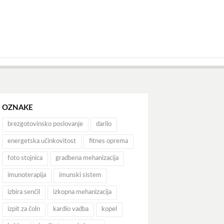
OZNAKE
brezgotovinsko poslovanje
darilo
energetska učinkovitost
fitnes oprema
foto stojnica
gradbena mehanizacija
imunoterapija
imunski sistem
izbira senčil
izkopna mehanizacija
izpit za čoln
kardio vadba
kopel