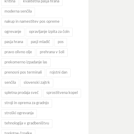
kritina
kvalitetna pasja hrana
moderna senčila
nakup in namestitev pos opreme
ogrevanje
opravljanje izpita za čoln
pasja hrana
pasji mladič
pos
pravo olivno olje
prehrana v šoli
prekomerno izpadanje las
prenosni pos terminali
rojstni dan
senčila
slovenski zajtrk
spletna prodaja sveč
sprostitvena kopel
stroji in oprema za gradnjo
stroški ogrevanja
tehnologija v gradbeništvu
toplotne črpalke