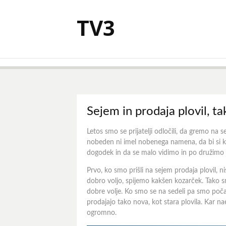
Skoči
na
TV3
vsebino
Sejem in prodaja plovil, ta
Letos smo se prijatelji odločili, da gremo na se
nobeden ni imel nobenega namena, da bi si kate
dogodek in da se malo vidimo in po družimo s
Prvo, ko smo prišli na sejem prodaja plovil, ni
dobro voljo, spijemo kakšen kozarček. Tako smo
dobre volje. Ko smo se na sedeli pa smo počasi
prodajajo tako nova, kot stara plovila. Kar naen
ogromno.