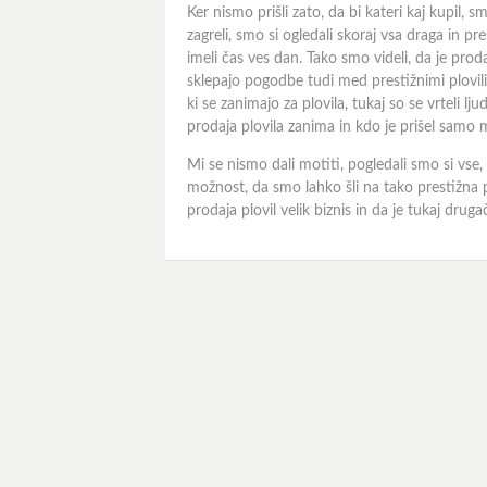
Ker nismo prišli zato, da bi kateri kaj kupil, s
zagreli, smo si ogledali skoraj vsa draga in pre
imeli čas ves dan. Tako smo videli, da je proda
sklepajo pogodbe tudi med prestižnimi plovili,
ki se zanimajo za plovila, tukaj so se vrteli lj
prodaja plovila zanima in kdo je prišel samo 
Mi se nismo dali motiti, pogledali smo si vse,
možnost, da smo lahko šli na tako prestižna pl
prodaja plovil velik biznis in da je tukaj drug