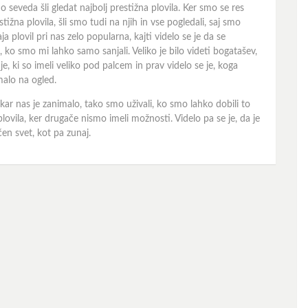
mo seveda šli gledat najbolj prestižna plovila. Ker smo se res
stižna plovila, šli smo tudi na njih in vse pogledali, saj smo
ja plovil pri nas zelo popularna, kajti videlo se je da se
 ko smo mi lahko samo sanjali. Veliko je bilo videti bogatašev,
udje, ki so imeli veliko pod palcem in prav videlo se je, koga
malo na ogled.
 kar nas je zanimalo, tako smo uživali, ko smo lahko dobili to
ovila, ker drugače nismo imeli možnosti. Videlo pa se je, da je
ačen svet, kot pa zunaj.