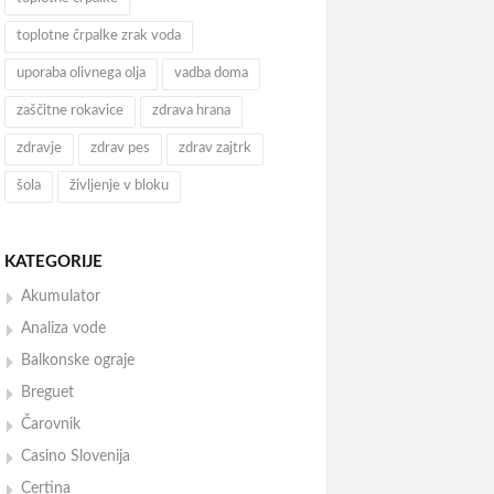
toplotne črpalke zrak voda
uporaba olivnega olja
vadba doma
zaščitne rokavice
zdrava hrana
zdravje
zdrav pes
zdrav zajtrk
šola
življenje v bloku
KATEGORIJE
Akumulator
Analiza vode
Balkonske ograje
Breguet
Čarovnik
Casino Slovenija
Certina