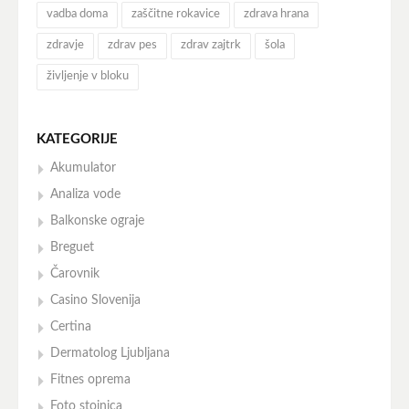
vadba doma
zaščitne rokavice
zdrava hrana
zdravje
zdrav pes
zdrav zajtrk
šola
življenje v bloku
KATEGORIJE
Akumulator
Analiza vode
Balkonske ograje
Breguet
Čarovnik
Casino Slovenija
Certina
Dermatolog Ljubljana
Fitnes oprema
Foto stojnica