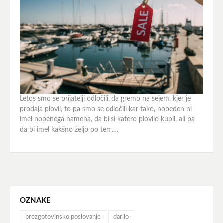
Letos smo se prijatelji odločili, da gremo na sejem, kjer je
prodaja plovil, to pa smo se odločili kar tako, nobeden ni
imel nobenega namena, da bi si katero plovilo kupil, ali pa
da bi imel kakšno željo po tem.…
OZNAKE
brezgotovinsko poslovanje
darilo