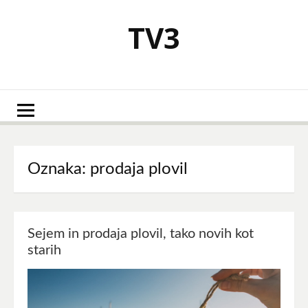
Skoči
na
TV3
vsebino
Oznaka:
prodaja plovil
Sejem in prodaja plovil, tako novih kot
starih