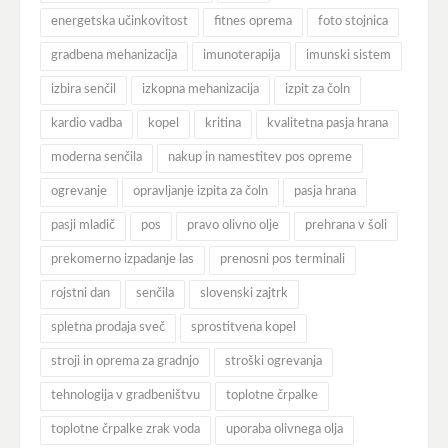
energetska učinkovitost
fitnes oprema
foto stojnica
gradbena mehanizacija
imunoterapija
imunski sistem
izbira senčil
izkopna mehanizacija
izpit za čoln
kardio vadba
kopel
kritina
kvalitetna pasja hrana
moderna senčila
nakup in namestitev pos opreme
ogrevanje
opravljanje izpita za čoln
pasja hrana
pasji mladič
pos
pravo olivno olje
prehrana v šoli
prekomerno izpadanje las
prenosni pos terminali
rojstni dan
senčila
slovenski zajtrk
spletna prodaja sveč
sprostitvena kopel
stroji in oprema za gradnjo
stroški ogrevanja
tehnologija v gradbeništvu
toplotne črpalke
toplotne črpalke zrak voda
uporaba olivnega olja