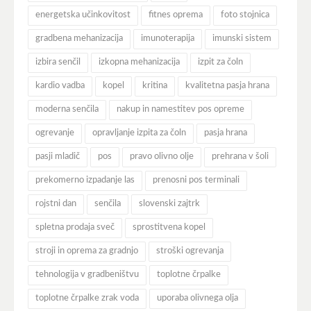
energetska učinkovitost
fitnes oprema
foto stojnica
gradbena mehanizacija
imunoterapija
imunski sistem
izbira senčil
izkopna mehanizacija
izpit za čoln
kardio vadba
kopel
kritina
kvalitetna pasja hrana
moderna senčila
nakup in namestitev pos opreme
ogrevanje
opravljanje izpita za čoln
pasja hrana
pasji mladič
pos
pravo olivno olje
prehrana v šoli
prekomerno izpadanje las
prenosni pos terminali
rojstni dan
senčila
slovenski zajtrk
spletna prodaja sveč
sprostitvena kopel
stroji in oprema za gradnjo
stroški ogrevanja
tehnologija v gradbeništvu
toplotne črpalke
toplotne črpalke zrak voda
uporaba olivnega olja