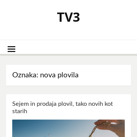
Skoči
na
TV3
vsebino
Oznaka:
nova plovila
Sejem in prodaja plovil, tako novih kot
starih