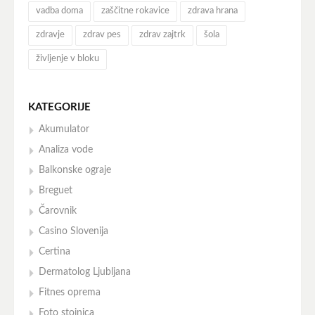
vadba doma
zaščitne rokavice
zdrava hrana
zdravje
zdrav pes
zdrav zajtrk
šola
življenje v bloku
KATEGORIJE
Akumulator
Analiza vode
Balkonske ograje
Breguet
Čarovnik
Casino Slovenija
Certina
Dermatolog Ljubljana
Fitnes oprema
Foto stojnica