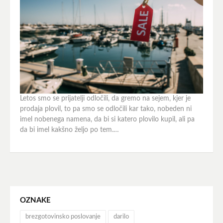
Letos smo se prijatelji odločili, da gremo na sejem, kjer je
prodaja plovil, to pa smo se odločili kar tako, nobeden ni
imel nobenega namena, da bi si katero plovilo kupil, ali pa
da bi imel kakšno željo po tem.…
OZNAKE
brezgotovinsko poslovanje
darilo